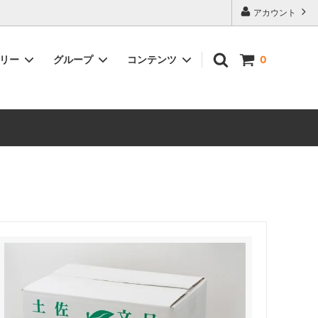
。
アカウント
ゴリー
グループ
コンテンツ
0
成田果樹園
西尾農園について