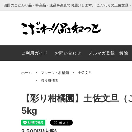
四国のこだわり品・特産品・逸品を産直でお届けします。|こだわりの土佐文旦
フルーツ・柑橘類
久保農園
こだわり品ねっとについて
お魚・
彩り柑
久保農
ご利用ガイド
お問い合わせ
メルマガ登録・解除
沖の島水産
成田果樹園について
吉村農
ホーム
フルーツ・柑橘類
土佐文旦
彩り柑橘園
【彩り柑橘園】土佐文旦（
5kg
3,500円(内税)