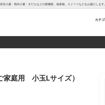
・宿毛小夏・西内小夏・すだちなどの柑橘類、海産物、スイーツなどをお届けします
カテ
海産物
橘園
園について
西尾農園
彩り柑橘園について
園
ご家庭用 小玉Lサイズ）