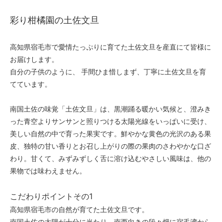
彩り柑橘園の土佐文旦
高知県宿毛市で愛情たっぷりに育てた土佐文旦を産直にて皆様に
お届けします。
自分の子供のように、 手間ひま惜しまず、丁寧に土佐文旦を育
てています。
南国土佐の味覚「土佐文旦」は、黒潮踊る暖かい気候と、澄みき
った青空よりサンサンと照りつける太陽光線をいっぱいに受け、
美しい自然の中で育った果実です。鮮やかな黄色の光沢のある果
皮、独特の甘い香りとお召し上がりの際の果肉のさわやかな口ざ
わり。甘くて、みずみずしく舌に溶け込むやさしい風味は、他の
果物では味わえません。
こだわりポイントその1
高知県宿毛市の自然が育てた土佐文旦です。
南国土佐の太陽が十分に当たり、南西向きの段々畑に宿毛湾から