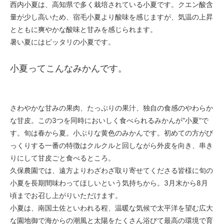
西内小夏は、高知県で多く栽培されている小夏です。クエン酸含
量が少し高いため、宿毛小夏より酸味を感じますが、気温の上昇
とともに爽やかな酸味と甘みを感じられます。
暑い夏にはピッタリの小夏です。
小夏ってこんなみかんです。
さわやかな甘みの果肉、たっぷりの果汁、独自の食感のやわらか
な甘皮。この3つを同時においしく食べられるみかんが“小夏”で
す。旬は春から夏。小ぶりな黄色のみかんです。初めての方がび
っくりする一番の特徴はクルクルと回しながら外皮を向き、串き
りにして甘皮ごと食べるところ。
久保農園では、遠方よりわざわざ取り寄せてくださる皆様に旬の
小夏を長期間味わってほしいという気持ちから。3月末から8月
頃までお召し上がりいただけます。
小夏は、南国土佐といわれる程、温暖な気候で太平洋を望む広大
な園地御で海からの潮風と太陽をたくさん浴びて最高の環境で育