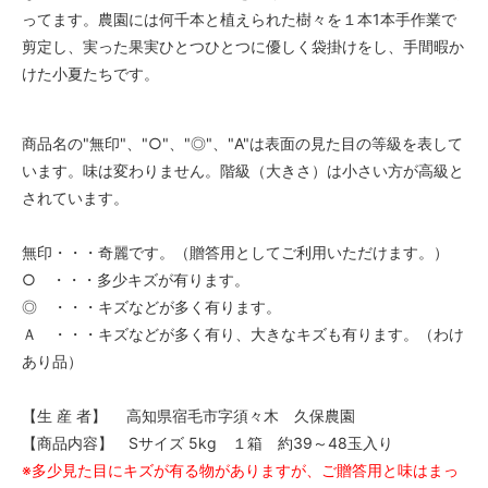
ってます。農園には何千本と植えられた樹々を１本1本手作業で
剪定し、実った果実ひとつひとつに優しく袋掛けをし、手間暇か
けた小夏たちです。
商品名の"無印"、"○"、"◎"、"A"は表面の見た目の等級を表して
います。味は変わりません。階級（大きさ）は小さい方が高級と
されています。
無印・・・奇麗です。（贈答用としてご利用いただけます。）
○ ・・・多少キズが有ります。
◎ ・・・キズなどが多く有ります。
Ａ ・・・キズなどが多く有り、大きなキズも有ります。（わけ
あり品）
【生 産 者】 高知県宿毛市字須々木 久保農園
【商品内容】 Sサイズ 5kg １箱 約39～48玉入り
※多少見た目にキズが有る物がありますが、ご贈答用と味はまっ