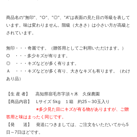
商品名の"無印"、"○"、"◎"、"A"は表面の見た目の等級を表して
います。味は変わりません。階級（大きさ）は小さい方が高級と
されています。
無印・・・奇麗です。（贈答用としてご利用いただけます。）
○ ・・・多少キズが有ります。
◎ ・・・キズなどが多く有ります。
Ａ ・・・キズなどが多く有り、大きなキズも有ります。（わけ
あり品）
【生 産 者】 高知県宿毛市字須々木 久保農園
【商品内容】 Lサイズ 5kg １箱 約25～30玉入り
※多少見た目にキズが有る物がありますが、ご贈
答用と味はまったく同じです。
【発 送】 発送につきましては、ご注文をいただいてから5
日～7日ほどです。