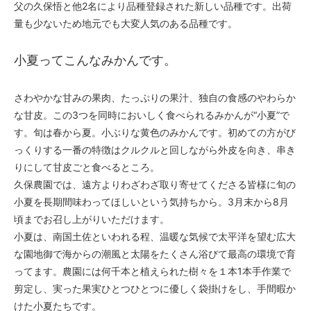
父の久保悟と他2名により品種登録された新しい品種です。出荷
量も少ないため地元でも大変人気のある品種です。
小夏ってこんなみかんです。
さわやかな甘みの果肉、たっぷりの果汁、独自の食感のやわらか
な甘皮。この3つを同時においしく食べられるみかんが“小夏”で
す。旬は春から夏。小ぶりな黄色のみかんです。初めての方がび
っくりする一番の特徴はクルクルと回しながら外皮を向き、串き
りにして甘皮ごと食べるところ。
久保農園では、遠方よりわざわざ取り寄せてくださる皆様に旬の
小夏を長期間味わってほしいという気持ちから。3月末から8月
頃までお召し上がりいただけます。
小夏は、南国土佐といわれる程、温暖な気候で太平洋を望む広大
な園地御で海からの潮風と太陽をたくさん浴びて最高の環境で育
ってます。農園には何千本と植えられた樹々を１本1本手作業で
剪定し、実った果実ひとつひとつに優しく袋掛けをし、手間暇か
けた小夏たちです。