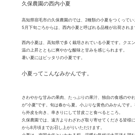
久保農園の西内小夏
高知県宿毛市の久保農園のでは、2種類の小夏をつくってい
5月下旬ごろからは、西内小夏と呼ばれる品種が出荷されま
西内小夏は、高知県で多く栽培されている小夏です。クエ
温の上昇とともに爽やかな酸味と甘みを感じられます。
暑い夏にはピッタリの小夏です。
小夏ってこんなみかんです。
さわやかな甘みの果肉、たっぷりの果汁、独自の食感のやわ
が“小夏”です。旬は春から夏。小ぶりな黄色のみかんです
ら外皮を向き、串きりにして甘皮ごと食べるところ。
久保農園では、遠方よりわざわざ取り寄せてくださる皆様に
から8月頃までお召し上がりいただけます。
小夏は、南国土佐といわれる程、温暖な気候で太平洋を望