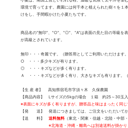
環境で育ってます。農園には何千本と植えられた樹々を１本
けをし、手間暇かけた小夏たちです。
商品名の"無印"、"○"、"◎"、"A"は表面の見た目の等
が高級とされています。
無印・・・奇麗です。（贈答用としてご利用いただけます
○ ・・・多少キズが有ります。
◎ ・・・キズなどが多く有ります。
Ａ ・・・キズなどが多く有り、大きなキズも有ります。
【生 産 者】 高知県宿毛市字須々木 久保農園
【商品内容】 Lサイズの5kgの場合 １箱 約25～30玉入
※表面にキズが多く有りますが、贈答品と味はまったく同
【発 送】 発送につきましては、ご注文をいただいてか
【送 料】
送料無料
（東北・関東・信越・北陸・中部
※北海道・沖縄・離島へは別途送料が掛かり