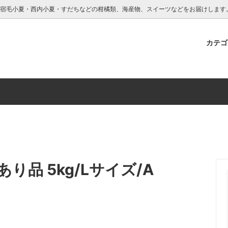
・宿毛小夏・西内小夏・すだちなどの柑橘類、海産物、スイーツなどをお届けします
カテ
海産物
橘園
園について
西尾農園
彩り柑橘園について
園
り品 5kg/Lサイズ/A