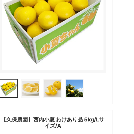
【久保農園】西内小夏 わけあり品 5kg/Lサ
イズ/A