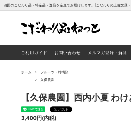
四国のこだわり品・特産品・逸品を産直でお届けします。|こだわりの土佐文旦
フルーツ・柑橘類
久保農園
こだわり品ねっとについて
お魚・
彩り柑
久保農
ご利用ガイド
お問い合わせ
メルマガ登録・解除
沖の島水産
成田果樹園について
吉村農
ホーム
フルーツ・柑橘類
久保農園
【久保農園】西内小夏 わけあ
3,400円(内税)