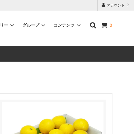
。
アカウント
ゴリー
グループ
コンテンツ
0
成田果樹園
西尾農園について