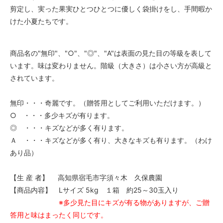
剪定し、実った果実ひとつひとつに優しく袋掛けをし、手間暇か
けた小夏たちです。
商品名の"無印"、"○"、"◎"、"A"は表面の見た目の等級を表して
います。味は変わりません。階級（大きさ）は小さい方が高級と
されています。
無印・・・奇麗です。（贈答用としてご利用いただけます。）
○ ・・・多少キズが有ります。
◎ ・・・キズなどが多く有ります。
Ａ ・・・キズなどが多く有り、大きなキズも有ります。（わけ
あり品）
【生 産 者】 高知県宿毛市字須々木 久保農園
【商品内容】 Lサイズ 5kg １箱 約25～30玉入り
※多少見た目にキズが有る物がありますが、ご贈
答用と味はまったく同じです。