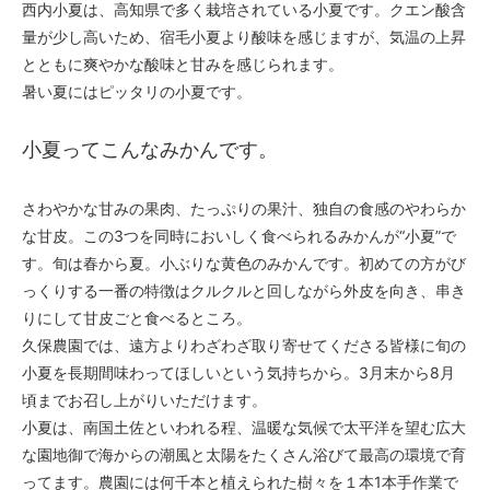
西内小夏は、高知県で多く栽培されている小夏です。クエン酸含
量が少し高いため、宿毛小夏より酸味を感じますが、気温の上昇
とともに爽やかな酸味と甘みを感じられます。
暑い夏にはピッタリの小夏です。
小夏ってこんなみかんです。
さわやかな甘みの果肉、たっぷりの果汁、独自の食感のやわらか
な甘皮。この3つを同時においしく食べられるみかんが“小夏”で
す。旬は春から夏。小ぶりな黄色のみかんです。初めての方がび
っくりする一番の特徴はクルクルと回しながら外皮を向き、串き
りにして甘皮ごと食べるところ。
久保農園では、遠方よりわざわざ取り寄せてくださる皆様に旬の
小夏を長期間味わってほしいという気持ちから。3月末から8月
頃までお召し上がりいただけます。
小夏は、南国土佐といわれる程、温暖な気候で太平洋を望む広大
な園地御で海からの潮風と太陽をたくさん浴びて最高の環境で育
ってます。農園には何千本と植えられた樹々を１本1本手作業で